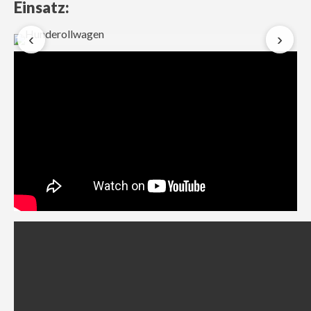
Einsatz:
‹
›